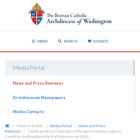
MENU
SEARCH
DONATE
Media Portal
News and Press Releases
Archdiocesan Newspapers
Media Contacts
/
Media & Events
/
Media Portal
/
News and Press
Releases
/
Celebran Misas Especiales y Peregrinación por Lugares
Católicos de Brookland del 8 al 9 de junio de 2024