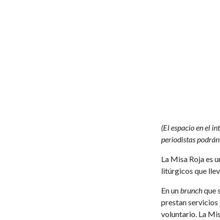
(El espacio en el i
periodistas podrán 
La Misa Roja es u
litúrgicos que lle
En un
brunch
que s
prestan servicios
voluntario. La Mi