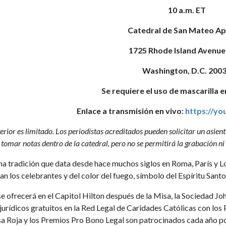
10 a.m. ET
Catedral de San Mateo Ap
1725 Rhode Island Avenue
Washington, D.C. 200
Se requiere el uso de mascarilla e
Enlace a transmisión en vivo:
https://yo
nterior es limitado. Los periodistas acreditados pueden solicitar un asie
tomar notas dentro de la catedral, pero no se permitirá la grabación ni 
na tradición que data desde hace muchos siglos en Roma, París y L
van los celebrantes y del color del fuego, símbolo del Espíritu Santo
e ofrecerá en el Capitol Hilton después de la Misa, la Sociedad Jo
 jurídicos gratuitos en la Red Legal de Caridades Católicas con lo
sa Roja y los Premios Pro Bono Legal son patrocinados cada año por