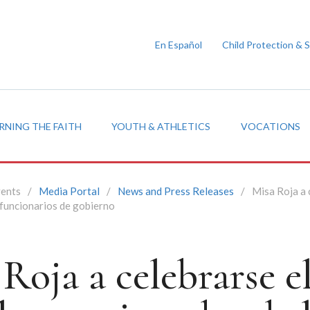
En Español
Child Protection & 
RNING THE FAITH
YOUTH & ATHLETICS
VOCATIONS
vents
/
Media Portal
/
News and Press Releases
/
Misa Roja a 
 funcionarios de gobierno
Roja a celebrarse e