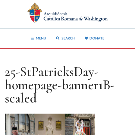
MENU
SEARCH
DONATE
25-StPatricksDay-
homepage-banner1B-
scaled